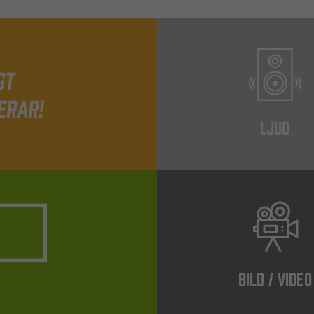
gt
erar!
LJUD
BILD / VIDEO