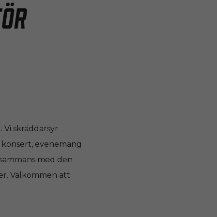
för
. Vi skräddarsyr
s, konsert, evenemang
tillsammans med den
ner. Välkommen att