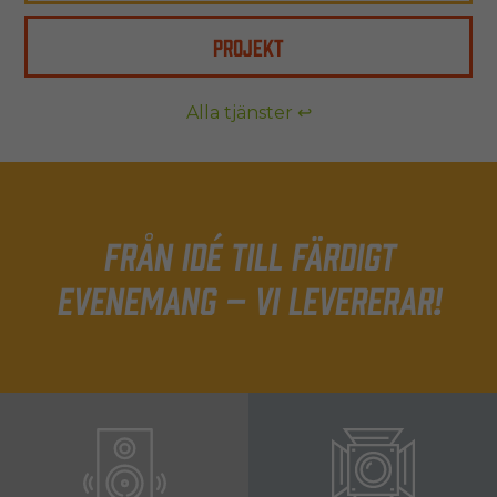
PROJEKT
Alla tjänster ↩
Från idé till färdigt
evenemang – Vi levererar!